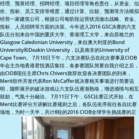
经理、预算经理、招聘经理、项目经理等角色责任，从资金、估
价、投标、员工安排等维度，通过计算、比较、预测等方法模拟
经营一家建筑公司，根据公司每阶段运营状况做出战略、资金、
投标、人员招聘等方面的决策。今年进入2016 GSC决赛的六支
队伍分别来自中国的重庆大学、香港理工大学，来自苏格兰的
Glasgow Caledonian University，来自澳大利亚的Bond
University和Deakin University，以及南非的University of
Cape Town。 7月10日下午，六支决赛队伍在此次赛事及CIOB
年会主办地香港君悦酒店集结，各参赛团队简要自我介绍之后，
由CIOB现任主席Chris Chivers致辞欢迎各决赛团队的到来，
Merit软件开发代表Ron McCaffer就决赛相关事项进行简要说
明，随即展开的破冰游戏让六支队伍逐渐熟络，增进感情与相互
鼓励，气氛十分融洽。 7月11日下午，GSC比赛正式开始，在
Merit比赛评分方讲解比赛规则之后，各队伍依序前往各自比赛
场地，为时一天半，共计8轮的2016 CIOB全球学生挑战赛的正