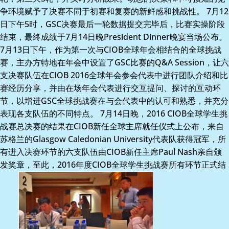
争环境赋予了决赛不同于初赛和复赛的新鲜感和挑战性。 7月12
日下午5时，GSC决赛最后一轮数据提交完毕后，比赛实操阶段
结束，最终成绩于7月14日晚President Dinner晚宴当场公布。
7月13日下午，作为第一次与CIOB全球年会相结合的全球挑战
赛，主办方特地在年会中设置了GSC比赛的Q&A Session，让六
支决赛队伍在CIOB 2016全球年会参会代表中进行团队介绍和比
赛经历分享，并由在场年会代表进行交互提问、探讨的互动环
节，以增进GSC全球挑战赛在与会代表中的认可和熟悉，并充分
表现各支队伍的不同特点。 7月14日晚，2016 CIOB全球学生挑
战赛总决赛的结果在CIOB新任全球主席就任仪式上公布，来自
苏格兰的Glasgow Caledonian University代表队获得冠军，所
有进入决赛环节的六支队伍由CIOB新任主席Paul Nash亲自颁
发奖章，至此，2016年度CIOB全球学生挑战赛所有环节正式结