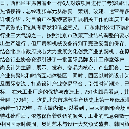
日，西部区主席何智亚一行6人对该项目进行了考察调研
热情接待，总经理张军元从融资、策划、改建、运营等多
详细介绍，对目前正在紧锣密鼓开展相关工作的重庆工
产资源的打造具有启发和借鉴意义。 正东集团公司下属
行业三大气源之一。按照北京市政策产业结构调整的要求，
出生产运行，但厂房和机械设备得到了完整妥善的保存
结合北京市政府决心大力发展文化创意产业的契机，在
结合行业协会资源引进了一批国际品牌设计工作室落户，
尚设计为主题，展示、发布、交易为核心、产业配套、
产业集聚地和时尚互动体验区。同时，园区以时尚设计
及国际交流，打造设计产业交易平台，引领时尚潮流，
标。 在老工业厂房的保护与改造上，751也颇具看点，
号罐（79罐）。这是北京市煤气生产历史上第一座低压
始建于1979年，在大罐内部可以看到，巨大的圆形会场
特殊处理后，依然保留着铁锈的颜色，工业的气息弥散
中国国际时装周、奥迪艺术与设计大奖颁奖盛典、韩国