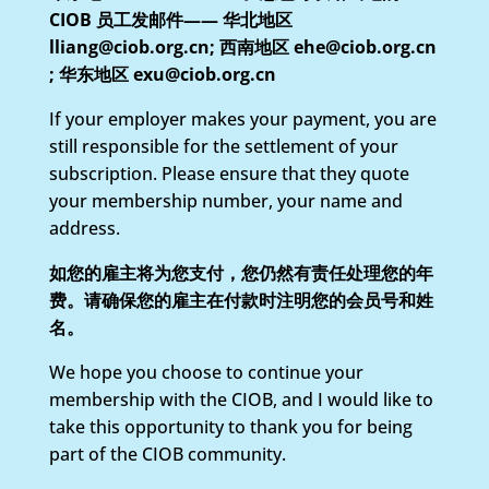
CIOB 员工发邮件—— 华北地区
lliang@ciob.org.cn; 西南地区 ehe@ciob.org.cn
; 华东地区 exu@ciob.org.cn
If your employer makes your payment, you are
still responsible for the settlement of your
subscription. Please ensure that they quote
your membership number, your name and
address.
如您的雇主将为您支付，您仍然有责任处理您的年
费。请确保您的雇主在付款时注明您的会员号和姓
名。
We hope you choose to continue your
membership with the CIOB, and I would like to
take this opportunity to thank you for being
part of the CIOB community.