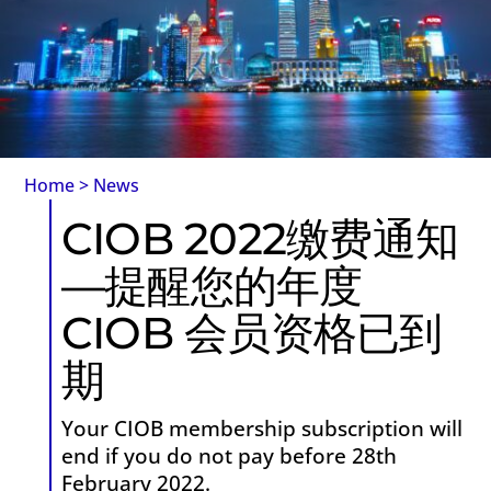
Home
>
News
CIOB 2022缴费通知
—提醒您的年度
CIOB 会员资格已到
期
Your CIOB membership subscription will
end if you do not pay before 28th
February 2022.