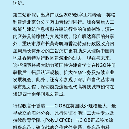
访沪。
第二站赴深圳出席广联达2026数字工程峰会，英格
利建造北京分公司万山青经理同行。峰会聚焦人工
智能与建筑信息模型在建筑行业的价值创造，演讲
内容兼具前瞻性与实践深度。除广联达高层的分享
外，重庆市原市长黄奇帆与香港特别行政区政府房
屋局局长何永贤的主旨演讲更有助深入理解中国内
地及香港特别行政区建筑业的过去、现在与未来。
这些洞察将极大助力英国特许建造学会在NGO注册
获批后，拓展认证规模、扩大在华业务及持续专业
发展机会。此外，还有幸参观了深圳市当代艺术与
城市规划馆，深切感受这座现代高科技城市如何在
短短四十余年间规划建成。
行程收官于香港——CIOB在英国以外规模最大、最
早成立的海外分会。此行见证香港理工大学专业及
持续教育学院（PolyU CPCE）与CIOB正式签署谅
解备忘录，确立战略合作伙伴关系。备忘录由科