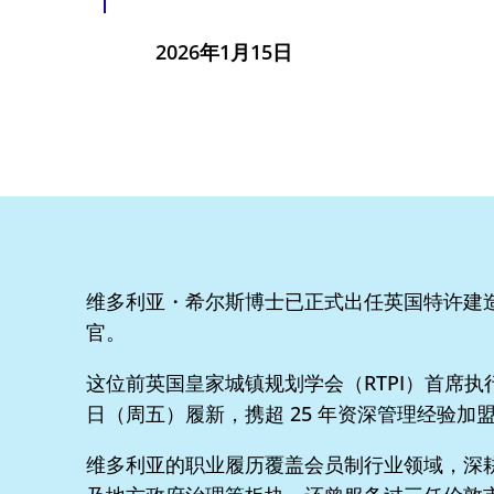
2026年1月15日
维多利亚・希尔斯博士已正式出任英国特许建造
官。
这位前英国皇家城镇规划学会（RTPI）首席执行官，于
日（周五）履新，携超 25 年资深管理经验加
维多利亚的职业履历覆盖会员制行业领域，深