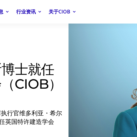
息
行业资讯
关于CIOB
斯博士就任
（CIOB）
席执行官维多利亚・希尔
新，就任英国特许建造学会