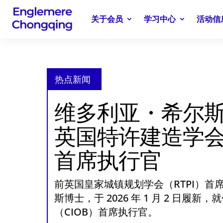
关于会员
学习中心
活动信
热点新闻
维多利亚・希尔
英国特许建造学会
首席执行官
前英国皇家城镇规划学会（RTPI）首
斯博士，于 2026 年 1 月 2 日履
（CIOB）首席执行官。